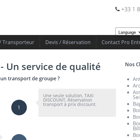
+33 1 8
 / Transporteur
Devis / Réservation
Contact Pro Ent
- Un service de qualité
Nos Ch
'un transport de groupe ?
An
Arc
As
Une seule solution, TAXI
Se
DISCOUNT, Réservation
Ba
transport à prix discount.
1
Bo
Bo
Bo
Bil
Bo