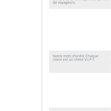
de voyageurs.
Notre mots d'ordre Chaque
client est un client V.I.P !!