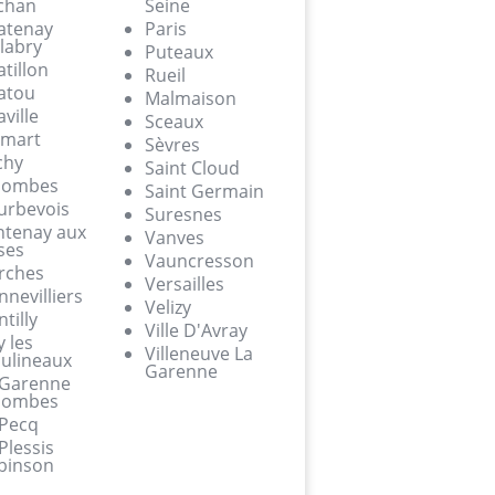
chan
Seine
atenay
Paris
labry
Puteaux
tillon
Rueil
atou
Malmaison
ville
Sceaux
amart
Sèvres
chy
Saint Cloud
lombes
Saint Germain
urbevois
Suresnes
ntenay aux
Vanves
ses
Vauncresson
rches
Versailles
nevilliers
Velizy
tilly
Ville D'Avray
y les
Villeneuve La
ulineaux
Garenne
 Garenne
lombes
 Pecq
Plessis
binson