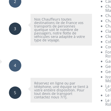
Ca
2
Ch
Ma
Cha
Nos Chauffeurs toutes
Ch
destinations ile de France vos
Cha
transports de personnes
3
quelque soit le nombre de
Cl
passagers, notre flotte de
Cli
véhicules sera adaptée à votre
type de voyage.
Co
Co
Fo
Ro
Ga
4
Gen
Gen
Iss
Mo
Réservez en ligne ou par
La
téléphone, une équipe se tient à
Co
votre entière disposition. Pour
5
tout devis de transport
Le
contactez nous 7/7j.
Le 
Ro