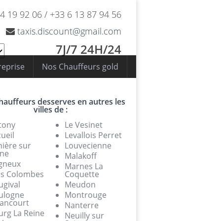
4 19 92 06
/
+33 6 13 87 94 56
taxis.discount@gmail.com
7J/7 24H/24
reprise
Nos Chauffeurs gold
auffeurs desserves en autres les
villes de :
tony
Le Vesinet
ueil
Levallois Perret
nière sur
Louvecienne
ine
Malakoff
gneux
Marnes La
is Colombes
Coquette
ugival
Meudon
ulogne
Montrouge
lancourt
Nanterre
urg La Reine
Neuilly sur